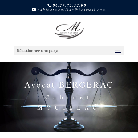
06.27.72.52.90
cabinetmouillac@hotmail.com
Sélectionner une page
Avocat BERGERAC
Cabinet
MOUILLAC