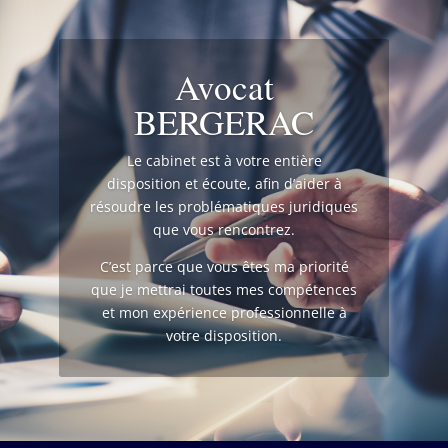
Avocat
BERGERAC
Le cabinet est à votre entière
disposition et écoute, afin d’aider à
résoudre les problématiques juridiques
que vous rencontrez.
C’est parce que vous êtes ma priorité
que je mettrai toutes mes compétences
et mon expérience professionnelle à
votre disposition.